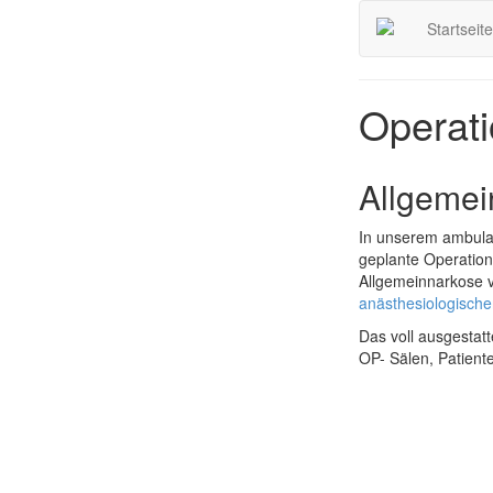
Startseite
Operat
Allgemei
In unserem ambula
geplante Operatio
Allgemeinnarkose v
anästhesiologische
Das voll ausgestat
OP- Sälen, Patient